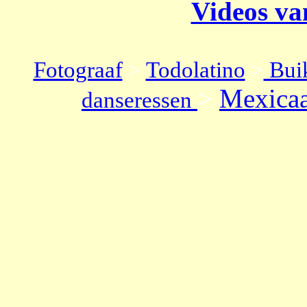
Videos van
Fotograaf
>
Todolatino
>
Buik
>
Mexica
danseressen